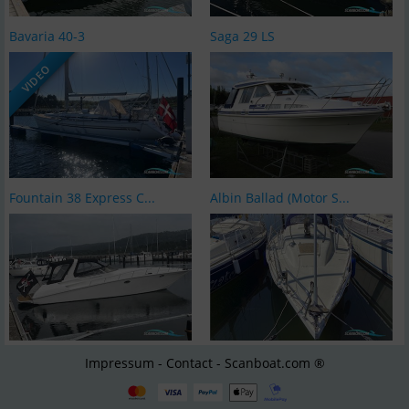
Bavaria 40-3
Saga 29 LS
VIDEO
Fountain 38 Express C...
Albin Ballad (Motor S...
Impressum - Contact - Scanboat.com ®