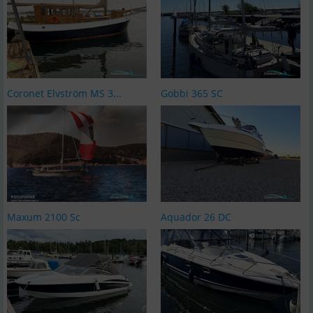
Coronet Elvström MS 3...
Gobbi 365 SC
Maxum 2100 Sc
Aquador 26 DC