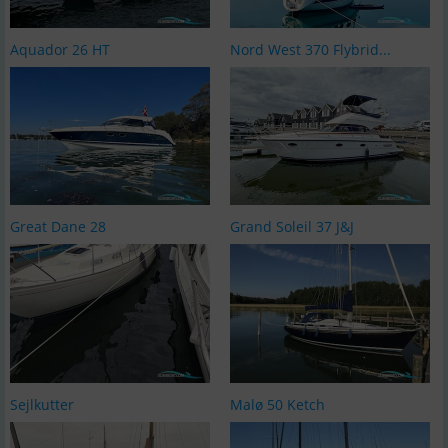
Aquador 26 HT
Nord West 370 Flybrid...
Great Dane 28
Grand Soleil 37 J&J
Sejlkutter
Malø 50 Ketch