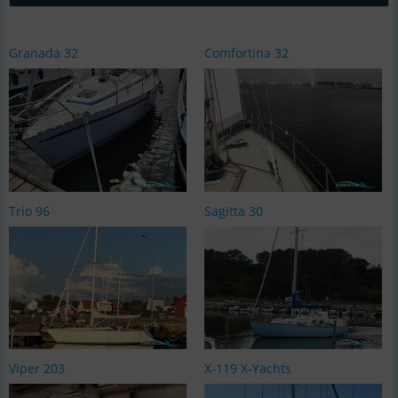
Granada 32
Comfortina 32
Trio 96
Sagitta 30
Viper 203
X-119 X-Yachts