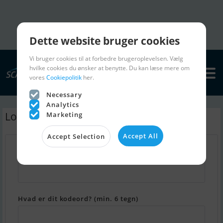
Dette website bruger cookies
Vi bruger cookies til at forbedre brugeroplevelsen. Vælg
hvilke cookies du ønsker at benytte. Du kan læse mere om
vores
Cookiepolitik
her.
Necessary
Analytics
Log ind - Min Scanboat
Marketing
Accept All
Accept Selection
Hvad er din email adresse?
Hvad er dit kodeord? (min. 6 tegn)