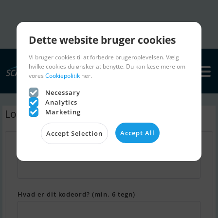
Dette website bruger cookies
Vi bruger cookies til at forbedre brugeroplevelsen. Vælg
hvilke cookies du ønsker at benytte. Du kan læse mere om
vores
Cookiepolitik
her.
Necessary
Analytics
Log ind - Min Scanboat
Marketing
Accept All
Accept Selection
Hvad er din email adresse?
Hvad er dit kodeord? (min. 6 tegn)