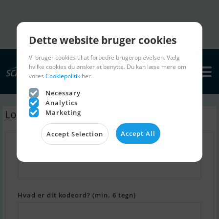
Dette website bruger cookies
Vi bruger cookies til at forbedre brugeroplevelsen. Vælg
hvilke cookies du ønsker at benytte. Du kan læse mere om
vores
Cookiepolitik
her.
Necessary
Analytics
Log ind - Min Scanboat
Marketing
Accept All
Accept Selection
Hvad er din email adresse?
Hvad er dit kodeord? (min. 6 tegn)