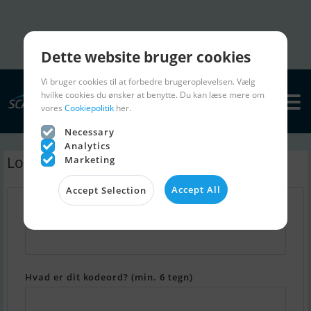
Dette website bruger cookies
Vi bruger cookies til at forbedre brugeroplevelsen. Vælg
hvilke cookies du ønsker at benytte. Du kan læse mere om
vores
Cookiepolitik
her.
Necessary
Analytics
Log ind - Min Scanboat
Marketing
Accept All
Accept Selection
Hvad er din email adresse?
Hvad er dit kodeord? (min. 6 tegn)