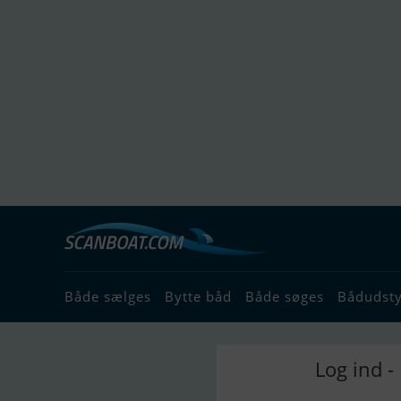
Både sælges
Bytte båd
Både søges
Bådudst
Log ind -