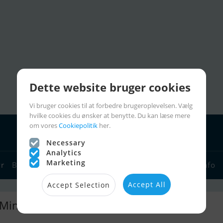
Dette website bruger cookies
Vi bruger cookies til at forbedre brugeroplevelsen. Vælg
hvilke cookies du ønsker at benytte. Du kan læse mere
om vores
Cookiepolitik
her.
Necessary
Analytics
Marketing
yr
Bådforhandlere
Sejlerlinks
Bådcharter
Sejlerinfo
Accept All
Accept Selection
 Min Scanboat