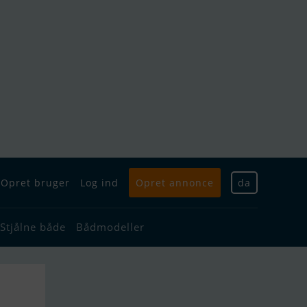
Opret bruger
Log ind
Opret annonce
da
Stjålne både
Bådmodeller