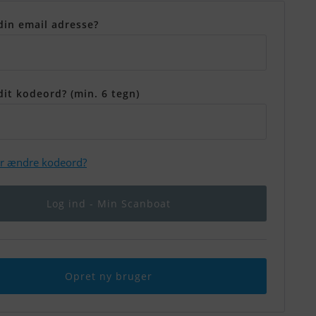
din email adresse?
dit kodeord? (min. 6 tegn)
er ændre kodeord?
Opret ny bruger