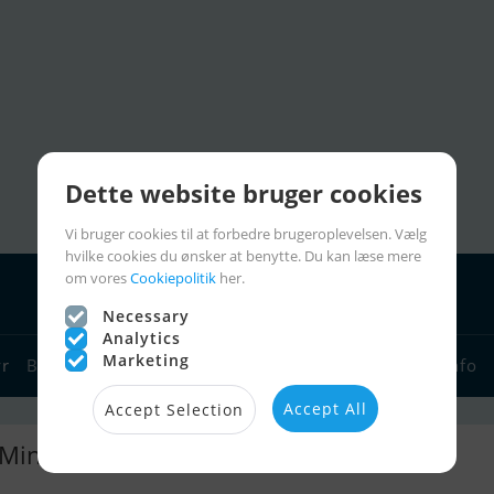
Dette website bruger cookies
Vi bruger cookies til at forbedre brugeroplevelsen. Vælg
hvilke cookies du ønsker at benytte. Du kan læse mere
om vores
Cookiepolitik
her.
Necessary
Analytics
Marketing
yr
Bådforhandlere
Sejlerlinks
Bådcharter
Sejlerinfo
Accept All
Accept Selection
 Min Scanboat