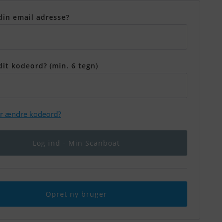
din email adresse?
dit kodeord? (min. 6 tegn)
er ændre kodeord?
Opret ny bruger