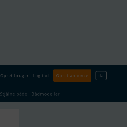
Opret bruger
Log ind
Opret annonce
da
Stjålne både
Bådmodeller