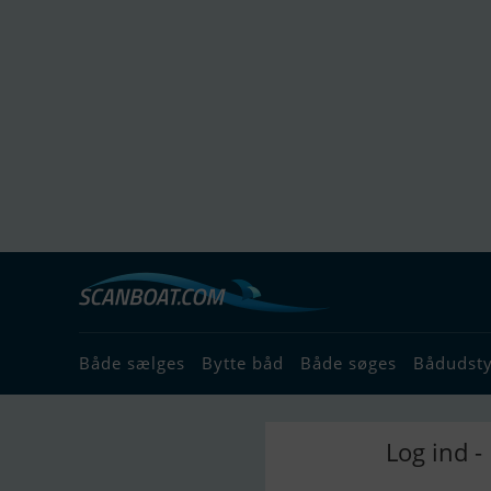
Både sælges
Bytte båd
Både søges
Bådudst
Log ind -