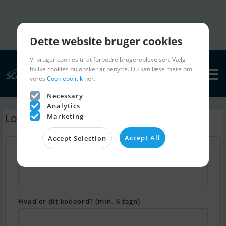
Dette website bruger cookies
Vi bruger cookies til at forbedre brugeroplevelsen. Vælg
hvilke cookies du ønsker at benytte. Du kan læse mere om
vores
Cookiepolitik
her.
Necessary
Analytics
Log ind - Min Scanboat
Marketing
Accept All
Accept Selection
Hvad er din email adresse?
Hvad er dit kodeord? (min. 6 tegn)