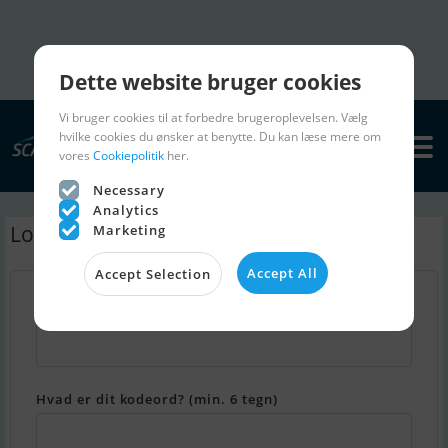
Dette website bruger cookies
Vi bruger cookies til at forbedre brugeroplevelsen. Vælg
hvilke cookies du ønsker at benytte. Du kan læse mere om
vores
Cookiepolitik
her.
Necessary
Analytics
Log ind - Min Scanboat
Marketing
Accept All
Accept Selection
Hvad er din email adresse?
Hvad er dit kodeord? (min. 6 tegn)