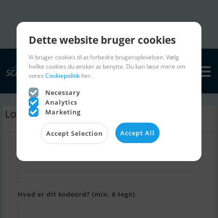
Dette website bruger cookies
Vi bruger cookies til at forbedre brugeroplevelsen. Vælg
hvilke cookies du ønsker at benytte. Du kan læse mere om
vores
Cookiepolitik
her.
Necessary
Analytics
Log ind - Min Scanboat
Marketing
Accept All
Accept Selection
Hvad er din email adresse?
Hvad er dit kodeord? (min. 6 tegn)