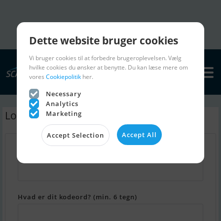
Dette website bruger cookies
Vi bruger cookies til at forbedre brugeroplevelsen. Vælg
hvilke cookies du ønsker at benytte. Du kan læse mere om
vores
Cookiepolitik
her.
Necessary
Analytics
Log ind - Min Scanboat
Marketing
Accept All
Accept Selection
Hvad er din email adresse?
Hvad er dit kodeord? (min. 6 tegn)