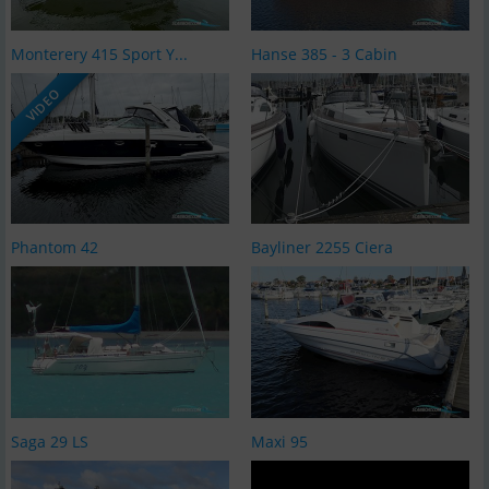
Monterery 415 Sport Y...
Hanse 385 - 3 Cabin
VIDEO
Phantom 42
Bayliner 2255 Ciera
Saga 29 LS
Maxi 95