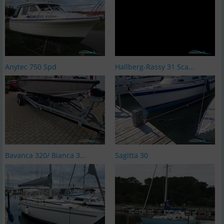
Anytec 750 Spd
Hallberg-Rassy 31 Sca...
Bavanca 320/ Bianca 3...
Sagitta 30