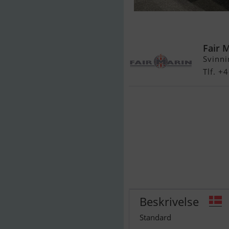
Highfield SP 
Fair 
Svinni
Tlf. +
Beskrivelse
Standard