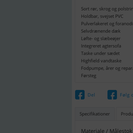
Sort rør, skrog og polstri
Holdbar, svejset PVC
Pulverlakeret og foranod
Selvdrænende dæk
Løfte- og slæbeøjer
Integreret agtersofa
Taske under sædet
Highfield vandtaske
Fodpumpe, årer og repara
Førsteg
Del
Følg 
Specifikationer
Produ
Materiale / Målestok