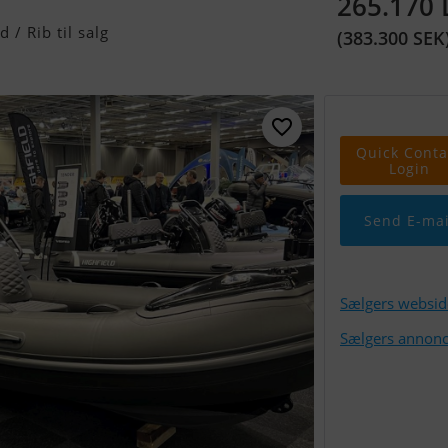
265.170
/ Rib til salg
(383.300 SEK
Quick Conta
Login
Send E-mai
Sælgers websid
Sælgers annonc