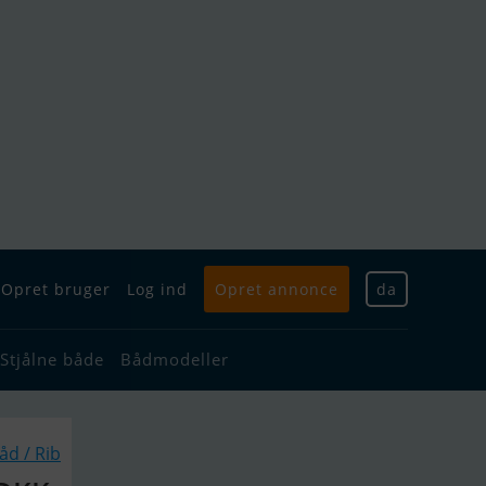
Opret bruger
Log ind
Opret annonce
da
Stjålne både
Bådmodeller
d / Rib