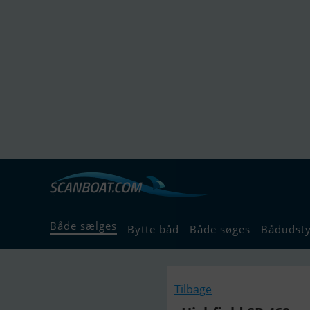
Både sælges
Bytte båd
Både søges
Bådudst
Tilbage