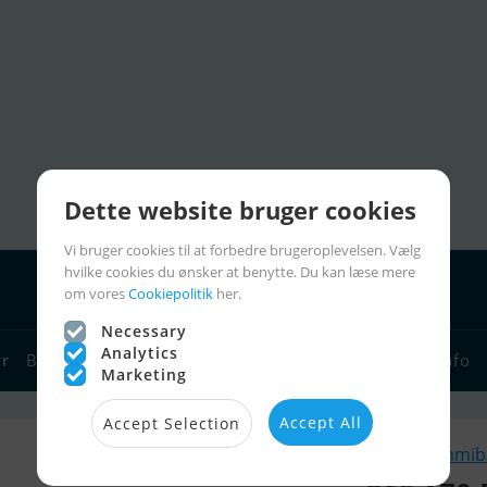
Dette website bruger cookies
Vi bruger cookies til at forbedre brugeroplevelsen. Vælg
hvilke cookies du ønsker at benytte. Du kan læse mere
om vores
Cookiepolitik
her.
Necessary
Analytics
yr
Bådforhandlere
Sejlerlinks
Bådcharter
Sejlerinfo
Marketing
Accept All
Accept Selection
Lignende Gummibå