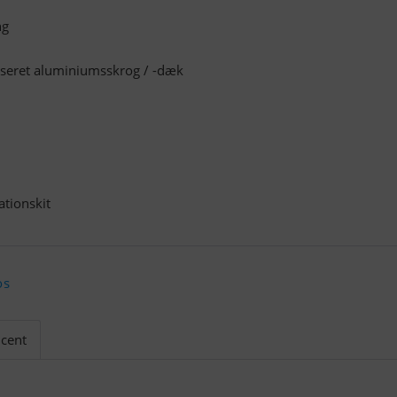
ng
iseret aluminiumsskrog / -dæk
tionskit
os
cent