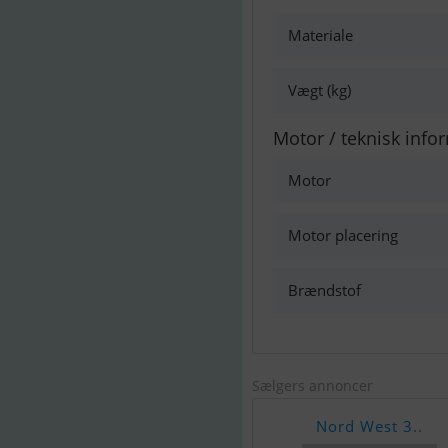
Materiale
Vægt (kg)
Motor / teknisk info
Motor
Motor placering
Brændstof
Sælgers annoncer
Nord West 3..