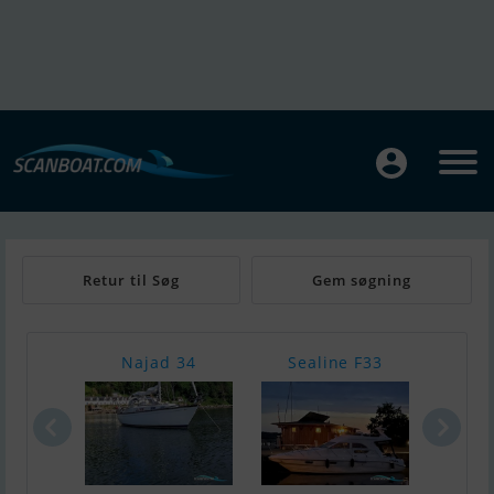
Retur til Søg
Gem søgning
Najad 34
Sealine F33
Ha