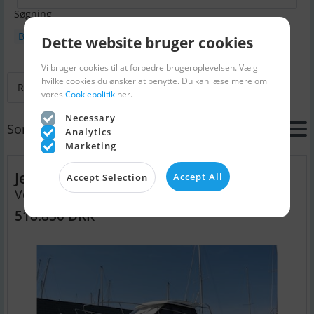
Søgning
Bådtype : Motorbåd
Udstyrsstykke
Dette website bruger cookies
Vi bruger cookies til at forbedre brugeroplevelsen. Vælg
hvilke cookies du ønsker at benytte. Du kan læse mere om
Retur til Søg
Næste
Sidste
vores
Cookiepolitik
her.
Necessary
Sortering
Analytics
Marketing
Jeanneau Merry Fisher 795
Accept All
Accept Selection
Velholdt
518.830 DKK