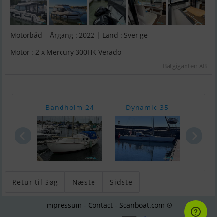
Motorbåd | Årgang : 2022 | Land : Sverige
Motor : 2 x Mercury 300HK Verado
Båtgiganten AB
Bandholm 24
Dynamic 35
Dehl
Retur til Søg
Næste
Sidste
Impressum - Contact - Scanboat.com ®