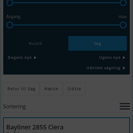
Årgang
max
Nulstil
Dagens nye
Ugens nye
Udvidet søgning
Retur til Søg
Næste
Sidste
Sortering
Bayliner 2855 Ciera