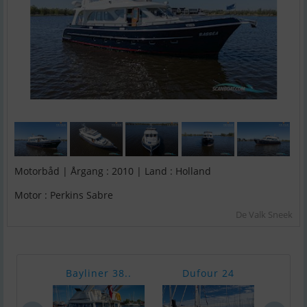
Motorbåd | Årgang : 2010 | Land : Holland
Motor : Perkins Sabre
De Valk Sneek
Bayliner 38..
Dufour 24
Bava