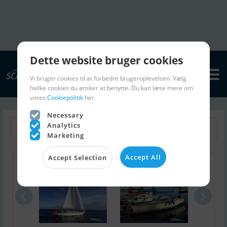
Dette website bruger cookies
Vi bruger cookies til at forbedre brugeroplevelsen. Vælg
hvilke cookies du ønsker at benytte. Du kan læse mere om
vores
Cookiepolitik
her.
Necessary
Analytics
Retur til Søg
Gem søgning
Marketing
Accept All
Accept Selection
Narval 38 (..
X-Yachts X7..
Ni