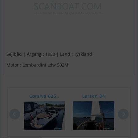
Sejlbåd | Årgang : 1980 | Land : Tyskland
Motor : Lombardini Ldw 502M
Corsiva 625..
Larsen 34
Ocqu