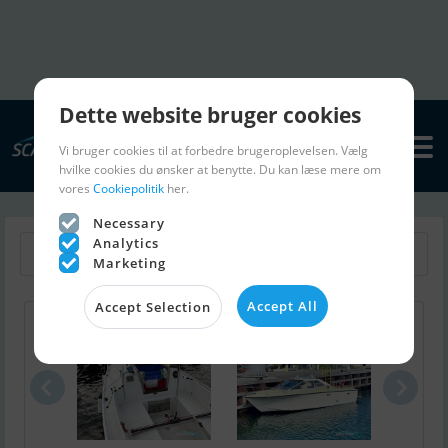
Dette website bruger cookies
Vi bruger cookies til at forbedre brugeroplevelsen. Vælg
hvilke cookies du ønsker at benytte. Du kan læse mere om
vores
Cookiepolitik
her.
Necessary
Analytics
Retur til Søg
Gem søgning
Marketing
Accept All
Accept Selection
Spækhugger
Coronet 24 ..
Bayl