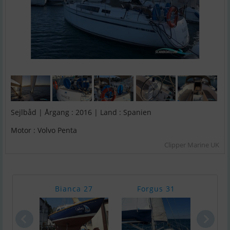
Sejlbåd | Årgang : 2016 | Land : Spanien
Motor : Volvo Penta
Clipper Marine UK
Bianca 27
Forgus 31
Vika