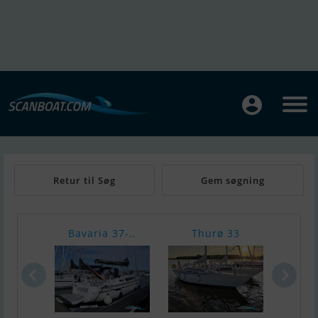
Retur til Søg
Gem søgning
Bavaria 37-..
Thurø 33
Na