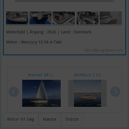
Motorbåd | Årgang : 2026 | Land : Danmark
Motor : Mercury 15 hk 4-Takt
Siim Båd og Motor A/S
Narval 38 (..
Nimbus C12
Nimb
Retur til Søg
Næste
Sidste