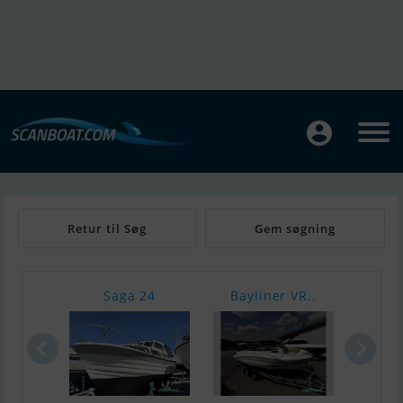
Retur til Søg
Gem søgning
Saga 24
Bayliner VR..
Nimb