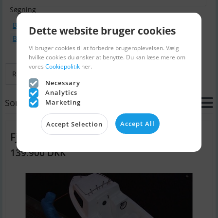
Søgning
Bådtype : Motorbåd
Dette website bruger cookies
Bådmodel : Fjordjollen 555 Cabin
Vi bruger cookies til at forbedre brugeroplevelsen. Vælg
hvilke cookies du ønsker at benytte. Du kan læse mere om
vores
Cookiepolitik
her.
Retur til Søg
Næste
Sidste
Necessary
Analytics
Sortering
Marketing
Accept All
Accept Selection
Fjordjollen 555 Cabin
139.900 DKK