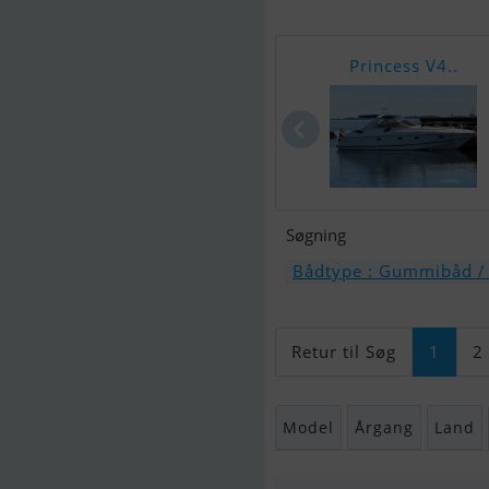
Princess V4..
Søgning
Bådtype : Gummibåd /
Retur til Søg
1
2
Model
Årgang
Land