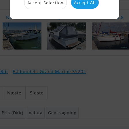
Accept All
Accept Selection
Nimbus 28 D..
Bayliner 26..
Ohlson 8:8
 Rib
Bådmodel : Grand Marine S520L
Næste
Sidste
Pris (DKK)
Valuta
Gem søgning