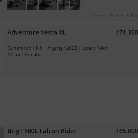
Herning Trailer- & Bå
Adventure Vesta XL
171.32
Gummibåd / Rib | Årgang : 2022 | Land : Polen
Motor : Yamaha
Brig F500L Falcon Rider
165.00