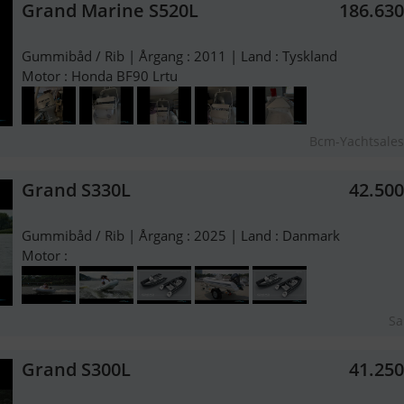
Grand Marine S520L
186.63
Gummibåd / Rib | Årgang : 2011 | Land : Tyskland
Motor : Honda BF90 Lrtu
Bcm-Yachtsale
Grand S330L
42.50
Gummibåd / Rib | Årgang : 2025 | Land : Danmark
Motor :
Sa
Grand S300L
41.25