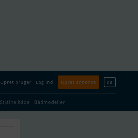
Opret bruger
Log ind
Opret annonce
da
Stjålne både
Bådmodeller