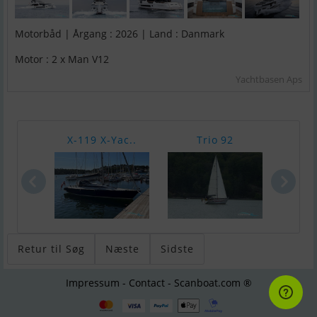
Motorbåd | Årgang : 2026 | Land : Danmark
Motor : 2 x Man V12
Yachtbasen Aps
X-119 X-Yac..
Trio 92
Yama
Retur til Søg
Næste
Sidste
Impressum - Contact - Scanboat.com ®