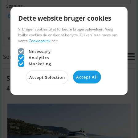
Søgning
Bådtype : Motorbåd
Bådmodel : Sanlorenzo SX88
Dette website bruger cookies
Vi bruger cookies til at forbedre brugeroplevelsen. Vælg
hvilke cookies du ønsker at benytte. Du kan læse mere om
Retur til Søg
Næste
Sidste
vores
Cookiepolitik
her.
Necessary
Sortering
Analytics
Marketing
Sanlorenzo SX88
Accept All
Accept Selection
41.020.810 DKK