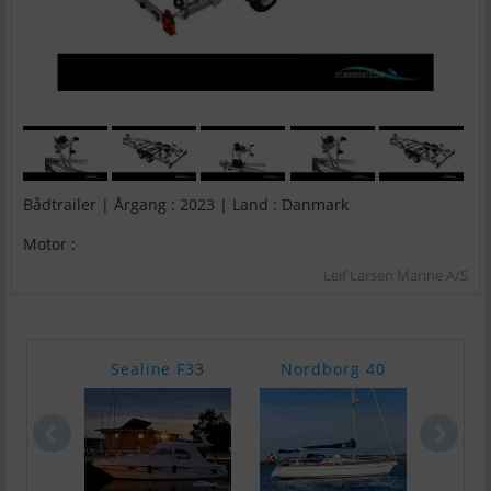
Bådtrailer | Årgang : 2023 | Land : Danmark
Motor :
Leif Larsen Marine A/S
Sealine F33
Nordborg 40
El