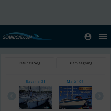
Retur til Søg
Gem søgning
Bavaria 31
Malö 106
Ca