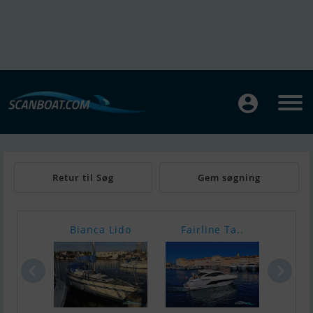
Retur til Søg
Gem søgning
Bianca Lido
Fairline Ta..
Nord