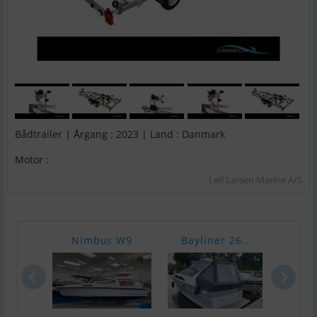
Bådtrailer | Årgang : 2023 | Land : Danmark
Motor :
Leif Larsen Marine A/S
Nimbus W9
Bayliner 26..
Ka