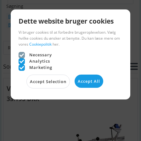
Søgning
Bådtype : Bådtrailer
Dette website bruger cookies
Bådmodel : Variant Ocean 1800
Vi bruger cookies til at forbedre brugeroplevelsen. Vælg
hvilke cookies du ønsker at benytte. Du kan læse mere om
vores
Cookiepolitik
her.
Retur til Søg
Næste
Sidste
Necessary
Analytics
Sortering
Marketing
Accept All
Accept Selection
Variant Ocean 1800
33.195 DKK