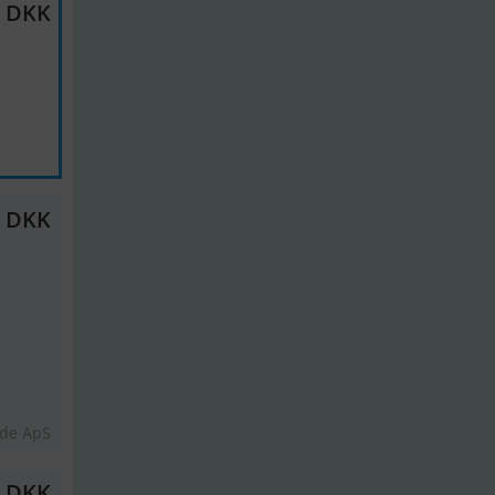
0 DKK
0 DKK
lde ApS
0 DKK