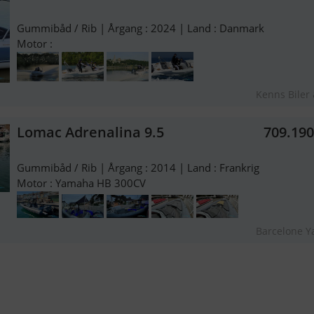
Gummibåd / Rib | Årgang : 2024 | Land : Danmark
Motor :
Kenns Biler
Lomac Adrenalina 9.5
709.19
Gummibåd / Rib | Årgang : 2014 | Land : Frankrig
Motor : Yamaha HB 300CV
Barcelone Y