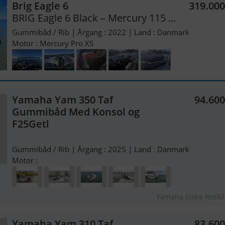
Brig Eagle 6
319.00
BRIG Eagle 6 Black – Mercury 115 ...
Gummibåd / Rib | Årgang : 2022 | Land : Danmark
Motor : Mercury Pro XS
Yamaha Yam 350 Taf
94.60
Gummibåd Med Konsol og
F25Getl
Gummibåd / Rib | Årgang : 2025 | Land : Danmark
Motor :
Yamaha Store Roski
Yamaha Yam 310 Taf
83.60