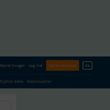
Opret bruger
Log ind
Opret annonce
da
Stjålne både
Bådmodeller
g