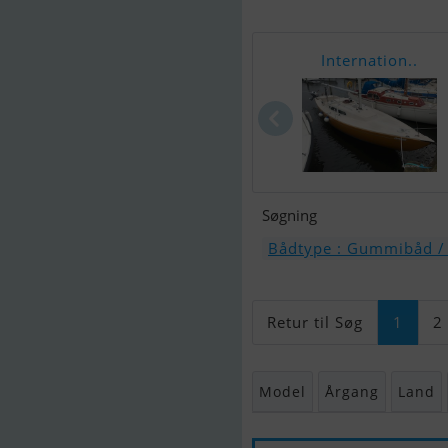
Internation..
Søgning
Bådtype : Gummibåd /
Retur til Søg
1
2
Model
Årgang
Land