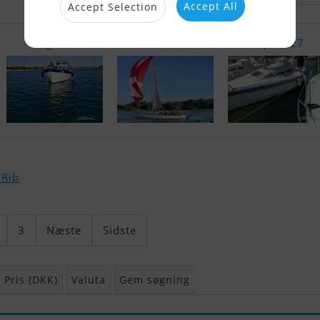
Accept All
Accept Selection
Saga 27
Molich X-Me..
Impala 27
 Rib
3
Næste
Sidste
Pris (DKK)
Valuta
Gem søgning