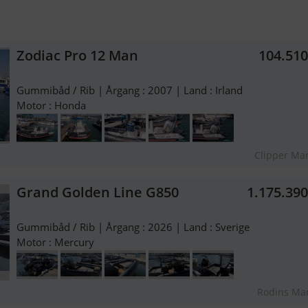
Zodiac Pro 12 Man
104.51
Gummibåd / Rib | Årgang : 2007 | Land : Irland
Motor : Honda
Clipper Ma
Grand Golden Line G850
1.175.39
Gummibåd / Rib | Årgang : 2026 | Land : Sverige
Motor : Mercury
Rodins Ma