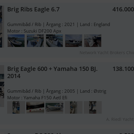
Brig Ribs Eagle 6.7
416.00
Gummibåd / Rib | Årgang : 2021 | Land : England
Motor : Suzuki DF200 Apx
Network Yacht Brokers Chi
Brig Eagle 600 + Yamaha 150 BJ.
138.10
2014
Gummibåd / Rib | Årgang : 2005 | Land : Østrig
Motor : Yamaha F150 Aetl Efi
A. Riedl Yach