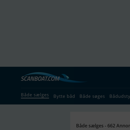
Både sælges
Bytte båd
Både søges
Bådudst
Både sælges - 662 Anno