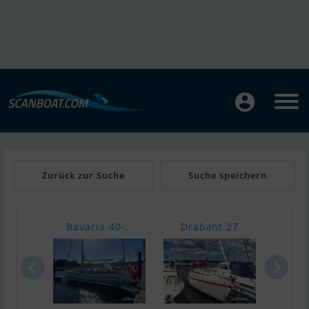
Zurück zur Suche
Suche speichern
Bavaria 40-..
Drabant 27
Carv