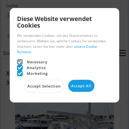
Suche:
Segel
Bootsmodelle : x-yachts XC
Diese Website verwendet
Cookies
Wir verwenden Cookies, um das Nutzererlebnis zu
Zurück zur Suche
Nächste
Letzte
verbessern. Wählen Sie, welche Cookies Sie verwenden
möchten. Lesen Sie hier mehr über
unsere Cookie-
Sort
Richtlinie.
Necessary
Analytics
X-Yachts Xc 42
Marketing
349.000 EUR
Accept All
Accept Selection