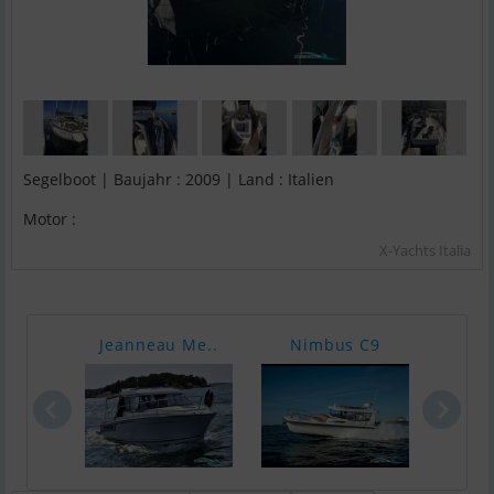
Segelboot | Baujahr : 2009 | Land : Italien
Motor :
X-Yachts Italia
Jeanneau Me..
Nimbus C9
Exce