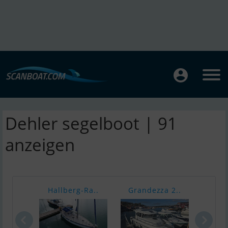
Dehler segelboot | 91
anzeigen
Hallberg-Ra..
Grandezza 2..
Nimb