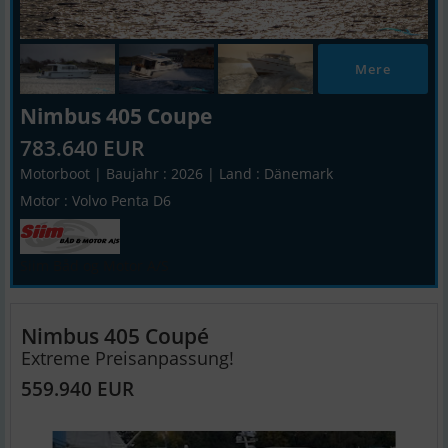
Mere
Nimbus 405 Coupe
783.640 EUR
Motorboot | Baujahr : 2026 | Land : Dänemark
Motor : Volvo Penta D6
Siim Båd og Motor A/S
Nimbus 405 Coupé
Extreme Preisanpassung!
559.940 EUR