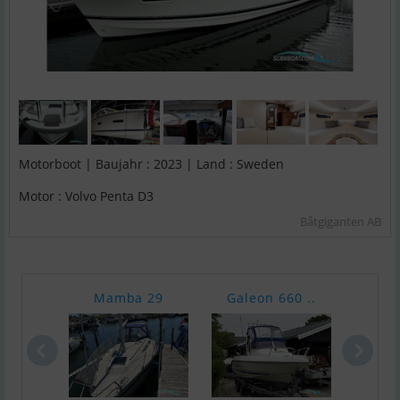
Motorboot | Baujahr : 2023 | Land : Sweden
Motor : Volvo Penta D3
Båtgiganten AB
Mamba 29
Galeon 660 ..
Nimb