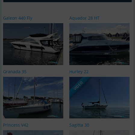
Galeon 440 Fly
Aquador 28 HT
Granada 35
Hurley 22
VIDEO
Princess V42
Sagitta 30