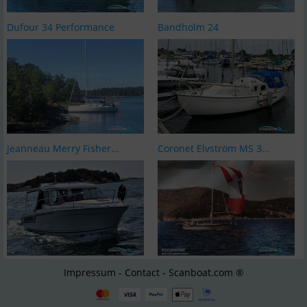
Dufour 34 Performance
Bandholm 24
Jeanneau Merry Fisher...
Coronet Elvström MS 3...
Impressum - Contact - Scanboat.com ®