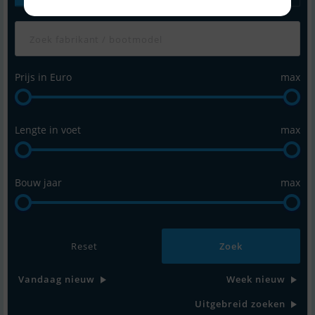
Prijs in Euro
max
Lengte in voet
max
Bouw jaar
max
Reset
Vandaag nieuw
Week nieuw
Uitgebreid zoeken