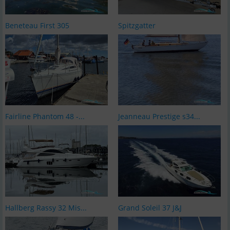
Beneteau First 305
Spitzgatter
Fairline Phantom 48 -...
Jeanneau Prestige s34...
Hallberg Rassy 32 Mis...
Grand Soleil 37 J&J