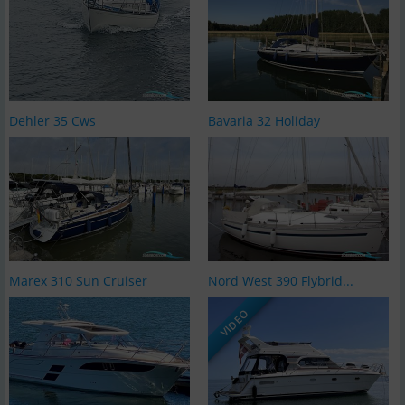
Dehler 35 Cws
Bavaria 32 Holiday
Marex 310 Sun Cruiser
Nord West 390 Flybrid...
VIDEO