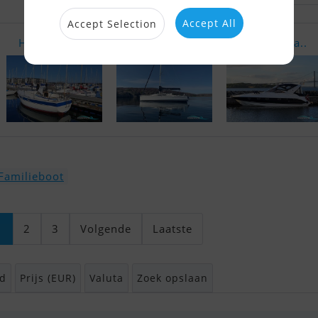
Accept All
Accept Selection
Hallberg-Ra..
Elan 310
Fairline Ta..
Familieboot
1
2
3
Volgende
Laatste
d
Prijs (EUR)
Valuta
Zoek opslaan