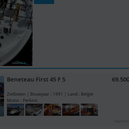
Beneteau First 45 F 5
69.50
Zeilboten | Bouwjaar : 1991 | Land : België
Motor : Perkins
Yachtli