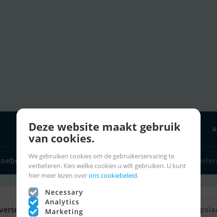
Deze website maakt gebruik
A
van cookies.
We gebruiken cookies om de gebruikerservaring te
toebehoren
Bootverkopers
Zeilerlinks
Charter
Zeiler
verbeteren. Kies welke cookies u wilt gebruiken. U kunt
hier meer lezen over
ons cookiebeleid.
Necessary
Analytics
vertenties
Terug naar zoeken
Zoek opsla
Marketing