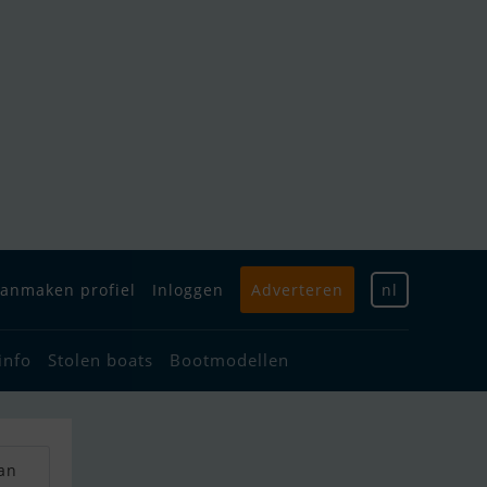
anmaken profiel
Inloggen
Adverteren
nl
info
Stolen boats
Bootmodellen
an