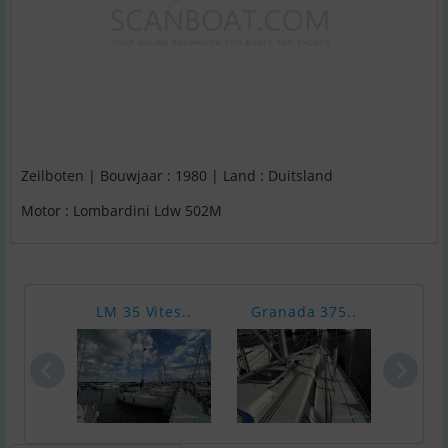
Zeilboten | Bouwjaar : 1980 | Land : Duitsland
Motor : Lombardini Ldw 502M
LM 35 Vites..
Granada 375..
X-Ya