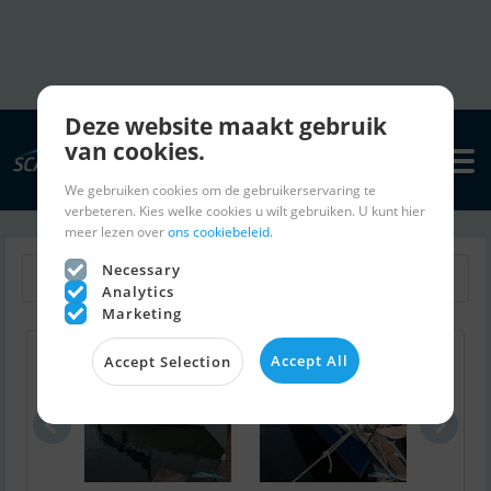
Deze website maakt gebruik
van cookies.
We gebruiken cookies om de gebruikerservaring te
verbeteren. Kies welke cookies u wilt gebruiken. U kunt hier
meer lezen over
ons cookiebeleid.
Necessary
Terug naar zoeken
Zoek opslaan
Analytics
Marketing
Colina L29
Maxi 38 - N..
Coro
Accept All
Accept Selection