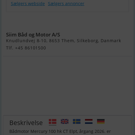
Sælgers webside
Sælgers annoncer
Mercury 100
hk CT Elpt
Siim Båd og Motor A/S
Knudlundvej 8-10, 8653 Them, Silkeborg, Danmark
Tlf. +45 86101500
Beskrivelse
Bådmotor Mercury 100 hk CT Elpt, årgang 2026. er