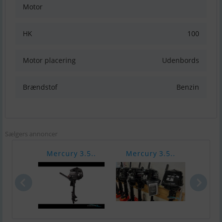
Motor
HK
100
Motor placering
Udenbords
Brændstof
Benzin
Sælgers annoncer
Mercury 3.5..
Mercury 3.5..
Merc