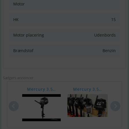
Motor
HK
15
Motor placering
Udenbords
Brændstof
Benzin
Sælgers annoncer
Mercury 3.5..
Mercury 3.5..
Merc