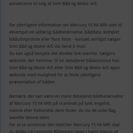
annonceret til salg af Siim Båd og Motor A/S.
For yderligere information om Mercury 15 hk Mlh som til
eksempel en udførlig bådbeskrivelse, båddata, komplet
bådudstyrsliste eller flere fotos - kontakt venligst sælger
Siim Båd og Motor A/S via Send E-mail.
Du kan også benytte det direkte link ovenfor, Sælgers
webside, der henviser til en detaljeret bådannonce hos
Siim Båd og Motor A/S eller Siim Båd og Motor A/S egen
webside med mulighed for at finde yderligere
præsentation af båden.
Bemærk, der kan være en mere detaljeret bådbeskrivelse
af Mercury 15 hk Mlh på scanboat på tysk, engelsk,
svensk eller hollandsk, dem finder du via de viste flag,
ovenfor denne tekst.
For at se annoncer der matcher Mercury 15 hk Mlh skal
du klikke på Lignende Bådmotor oppe i højre hjørne af