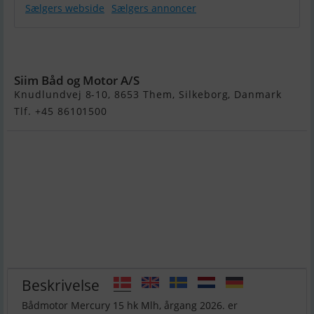
Sælgers webside
Sælgers annoncer
Mercury 15 hk
Mlh
Siim Båd og Motor A/S
Knudlundvej 8-10, 8653 Them, Silkeborg, Danmark
Tlf. +45 86101500
Beskrivelse
Bådmotor Mercury 15 hk Mlh, årgang 2026. er