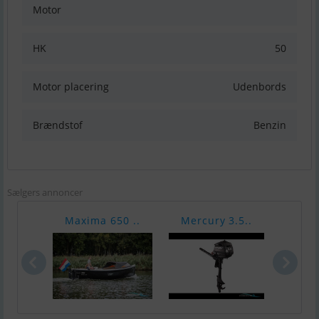
Motor
HK
50
Motor placering
Udenbords
Brændstof
Benzin
Sælgers annoncer
Maxima 650 ..
Mercury 3.5..
Merc