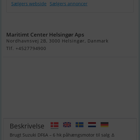
Sælgers webside
Sælgers annoncer
Suzuki 6 hk
Maritimt Center Helsingør Aps
Nordhavnsvej 2B, 3000 Helsingør, Danmark
Tlf. +4527794900
Beskrivelse
Brugt Suzuki DF6A – 6 hk påhængsmotor til salg ⚓