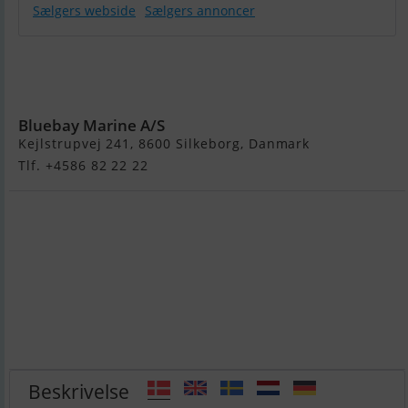
Sælgers webside
Sælgers annoncer
Yamaha 130
HK 4-Takt
Påhængsmotor
Bluebay Marine A/S
Kejlstrupvej 241, 8600 Silkeborg, Danmark
Tlf. +4586 82 22 22
Beskrivelse