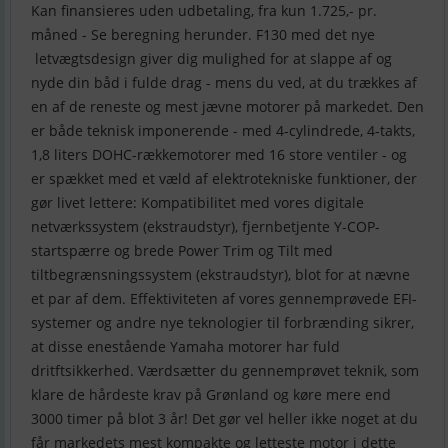
Kan finansieres uden udbetaling, fra kun 1.725,- pr.
måned - Se beregning herunder. F130 med det nye
letvægtsdesign giver dig mulighed for at slappe af og
nyde din båd i fulde drag - mens du ved, at du trækkes af
en af de reneste og mest jævne motorer på markedet. Den
er både teknisk imponerende - med 4-cylindrede, 4-takts,
1,8 liters DOHC-rækkemotorer med 16 store ventiler - og
er spækket med et væld af elektrotekniske funktioner, der
gør livet lettere: Kompatibilitet med vores digitale
netværkssystem (ekstraudstyr), fjernbetjente Y-COP-
startspærre og brede Power Trim og Tilt med
tiltbegrænsningssystem (ekstraudstyr), blot for at nævne
et par af dem. Effektiviteten af vores gennemprøvede EFI-
systemer og andre nye teknologier til forbrænding sikrer,
at disse enestående Yamaha motorer har fuld
dritftsikkerhed. Værdsætter du gennemprøvet teknik, som
klare de hårdeste krav på Grønland og køre mere end
3000 timer på blot 3 år! Det gør vel heller ikke noget at du
får markedets mest kompakte og letteste motor i dette