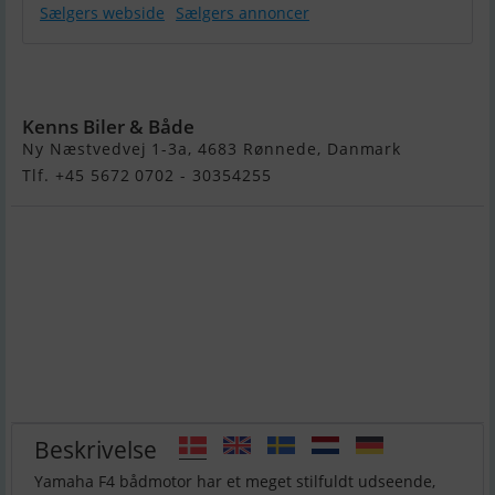
Sælgers webside
Sælgers annoncer
Yamaha 4 HK
4-Takt
Kenns Biler & Både
Ny Næstvedvej 1-3a, 4683 Rønnede, Danmark
Tlf. +45 5672 0702 - 30354255
Beskrivelse
Yamaha F4 bådmotor har et meget stilfuldt udseende,