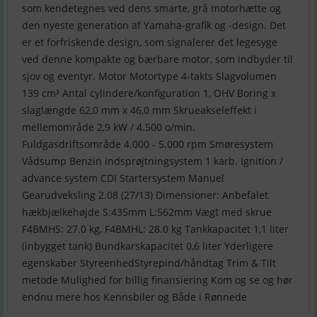
som kendetegnes ved dens smarte, grå motorhætte og
den nyeste generation af Yamaha-grafik og -design. Det
er et forfriskende design, som signalerer det legesyge
ved denne kompakte og bærbare motor, som indbyder til
sjov og eventyr. Motor Motortype 4-takts Slagvolumen
139 cm³ Antal cylindere/konfiguration 1, OHV Boring x
slaglængde 62,0 mm x 46,0 mm Skrueakseleffekt i
mellemområde 2,9 kW / 4.500 o/min.
Fuldgasdriftsområde 4.000 - 5.000 rpm Smøresystem
Vådsump Benzin indsprøjtningsystem 1 karb. Ignition /
advance system CDI Startersystem Manuel
Gearudveksling 2.08 (27/13) Dimensioner: Anbefalet
hækbjælkehøjde S:435mm L:562mm Vægt med skrue
F4BMHS: 27.0 kg, F4BMHL: 28.0 kg Tankkapacitet 1,1 liter
(inbygget tank) Bundkarskapacitet 0,6 liter Yderligere
egenskaber StyreenhedStyrepind/håndtag Trim & Tilt
metode Mulighed for billig finansiering Kom og se og hør
endnu mere hos Kennsbiler og Både i Rønnede