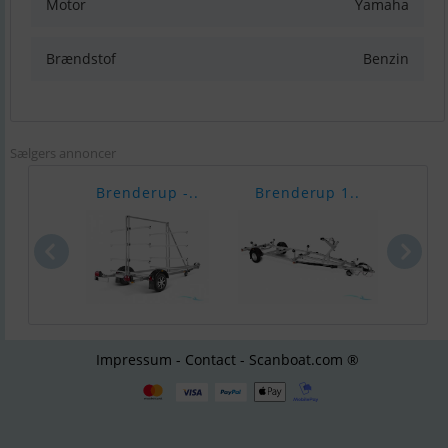
Motor
Yamaha
Brændstof
Benzin
Sælgers annoncer
Brenderup -..
Brenderup 1..
Bren
Impressum - Contact - Scanboat.com ®