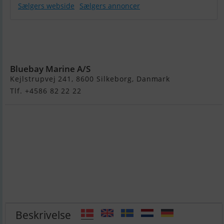
Sælgers webside
Sælgers annoncer
Yamaha 4 HK
4-Takt
Påhængsmotor
Bluebay Marine A/S
Kejlstrupvej 241, 8600 Silkeborg, Danmark
Tlf. +4586 82 22 22
Beskrivelse