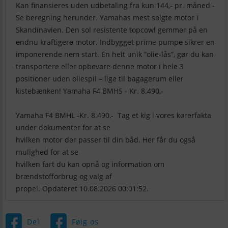
Kan finansieres uden udbetaling fra kun 144,- pr. måned -
Se beregning herunder. Yamahas mest solgte motor i
Skandinavien. Den sol resistente topcowl gemmer på en
endnu kraftigere motor. Indbygget prime pumpe sikrer en
imponerende nem start. En helt unik ”olie-lås”, gør du kan
transportere eller opbevare denne motor i hele 3
positioner uden oliespil – lige til bagagerum eller
kistebænken! Yamaha F4 BMHS - Kr. 8.490,-
Yamaha F4 BMHL -Kr. 8.490,- Tag et kig i vores kørerfakta
under dokumenter for at se
hvilken motor der passer til din båd. Her får du også
mulighed for at se
hvilken fart du kan opnå og information om
brændstofforbrug og valg af
propel. Opdateret 10.08.2026 00:01:52.
Del
Følg os