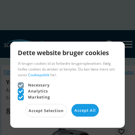
Dette website bruger cookies
Vi bruger cookies til at forbedre brugeroplevelsen. Vælg
hvilke cookies du ønsker at benytte. Du kan læse mere om
Tilbage
Lignende Bådmotor
vores
Cookiepolitik
her.
Yamaha 4 HK 4-Takt Påhængsmotor
Necessary
Årgang 2026, Bådmotor til salg
Analytics
Marketing
Silkeborg, Danmark
8.699 DKK
Accept All
Accept Selection