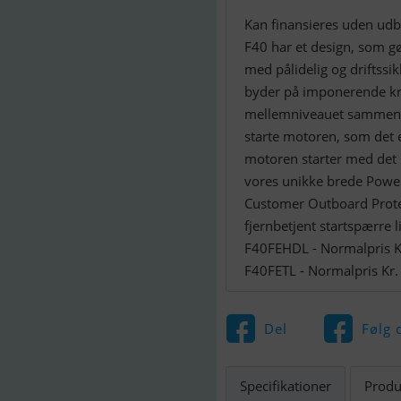
Kan finansieres uden udbe
F40 har et design, som g
med pålidelig og driftssi
byder på imponerende kra
mellemniveauet sammen m
starte motoren, som det e
motoren starter med det
vores unikke brede Power
Customer Outboard Protec
fjernbetjent startspærre
F40FEHDL - Normalpris K
F40FETL - Normalpris Kr.
Del
Følg 
Specifikationer
Produ