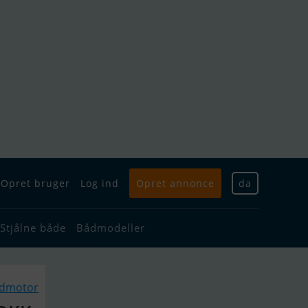
Opret bruger
Log ind
Opret annonce
da
Stjålne både
Bådmodeller
ådmotor