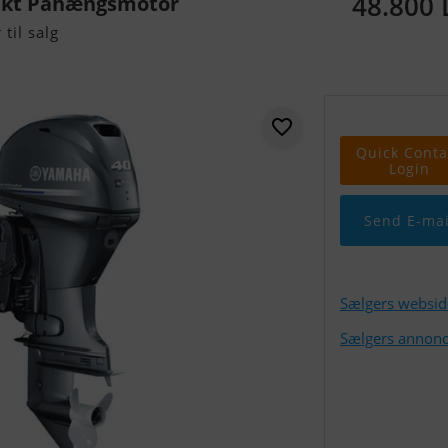
48.800
akt Påhængsmotor
til salg
Quick Conta
Login
Send E-mai
Sælgers websid
Sælgers annonc