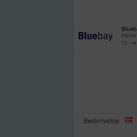
Yamaha 40 H
Blueb
Kejlst
Tlf. +
Beskrivelse