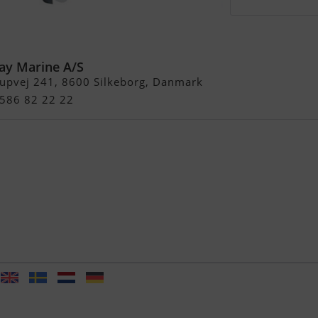
K 4-Takt Påhængsmotor
ay Marine A/S
rupvej 241, 8600 Silkeborg, Danmark
4586 82 22 22