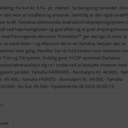
taling, fra kun kr. 616,- pr. måned - Se beregning herunder. Den 
ør den nem at installere og anvende. Samtidig er den også smækf
kker kraft. Yamahas elektroniske brændstofindsprøjtningssystem (
ft ved høje hastigheder og god effekt og et godt drejningsmome
ed fremragende økonomi. PrimeStart™ gør det lige så nemt at
r at starte bilen – og eftersom det er en Yamaha, betyder det, at
 samme hver gang. Herefter har du fuld kontrol over motoren me
 Trim og Tilt-system. Endelig giver Y-COP-systemet (Yamahas
tion) (ekstraudstyr) dig ro i sindet ved at beskytte motoren med
 ligesom på biler. Yamaha F40FEHDS - Normalpris Kr. 48.800,- Y
r. 49.400,- Yamaha F40FETS - Normalpris Kr. 54.000,- Yamaha
 54.000,- Nu kun 49.900,- Opdateret 06.08.2026 00:02:13.
os
cent