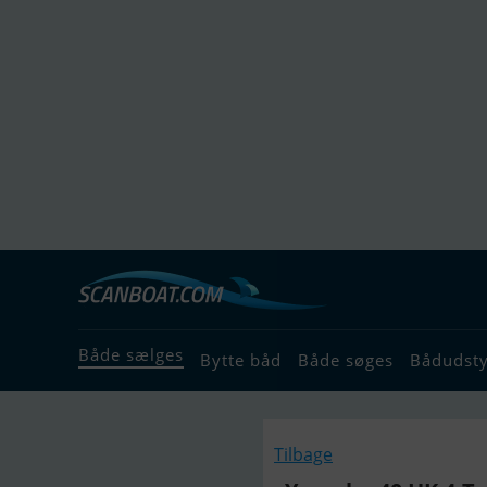
Både sælges
Bytte båd
Både søges
Bådudst
Tilbage