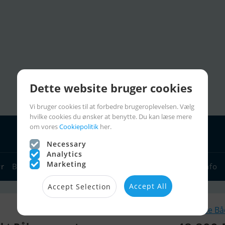
Dette website bruger cookies
Vi bruger cookies til at forbedre brugeroplevelsen. Vælg
hvilke cookies du ønsker at benytte. Du kan læse mere
om vores
Cookiepolitik
her.
Necessary
Analytics
Marketing
yr
Bådforhandlere
Sejlerlinks
Bådcharter
Sejlerinfo
Accept All
Accept Selection
Lignende B