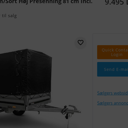
9.495
/Sort Høj Presenning 81 cm Incl.
til salg
Quick Conta
Login
Send E-mai
Sælgers websid
Sælgers annonc