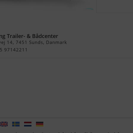
05 S m/Sort Høj
 cm Incl. Montering
ng Trailer- & Bådcenter
vej 14, 7451 Sunds, Danmark
+45 97142211