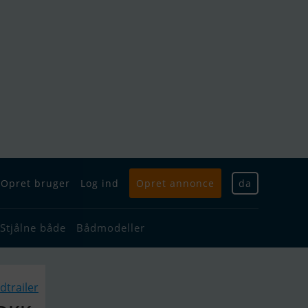
Opret bruger
Log ind
Opret annonce
da
Stjålne både
Bådmodeller
dtrailer