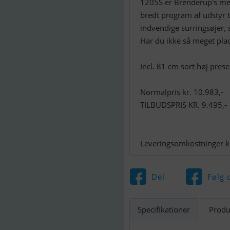
1205S er Brenderup's mest
bredt program af udstyr t
indvendige surringsøjer, s
Har du ikke så meget plads
Incl. 81 cm sort høj pres
Normalpris kr. 10.983,-
TILBUDSPRIS KR. 9.495,-
Leveringsomkostninger kr
Del
Følg 
Specifikationer
Produ