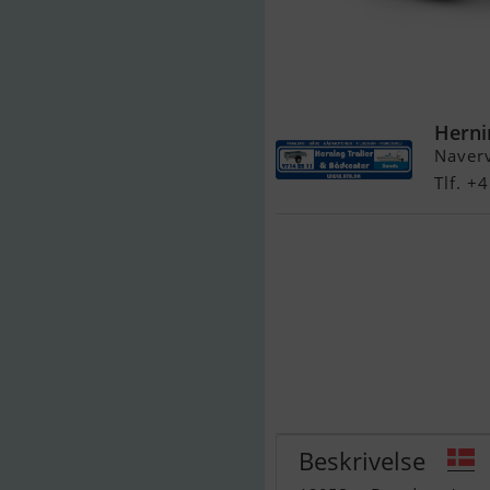
Brenderup 12
Presenning 81
Herni
Naver
Tlf. 
Beskrivelse