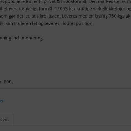
 populære trailer til privat & fritidsformål. Den markedsføres m
il ethvert tænkeligt formål. 1205S har kraftige vinkellukketøjer o
om gør det let, at sikre lasten. Leveres med en kraftig 750 kgs ak
, kan traileren let opbevares i lodret position.
enning incl. montering.
. 800,-
os
cent