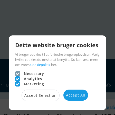
Dette website bruger cookies
Vi bruger cookies til at forbedre brugeroplevelsen. Vælg
hvilke cookies du ønsker at benytte. Du kan læse mere
om vores
Cookiepolitik
her.
Necessary
Analytics
Marketing
yr
Bådforhandlere
Sejlerlinks
Bådcharter
Sejlerinfo
Accept All
Accept Selection
Lignende Bå