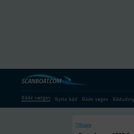
Både sælges
Bytte båd
Både søges
Bådudst
Tilbage