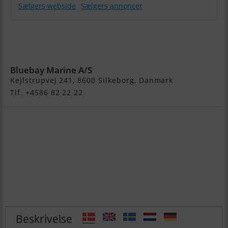
Sælgers webside
Sælgers annoncer
Brenderup
1800 KG - 22
Fod
Bluebay Marine A/S
Kejlstrupvej 241, 8600 Silkeborg, Danmark
Tlf. +4586 82 22 22
Beskrivelse