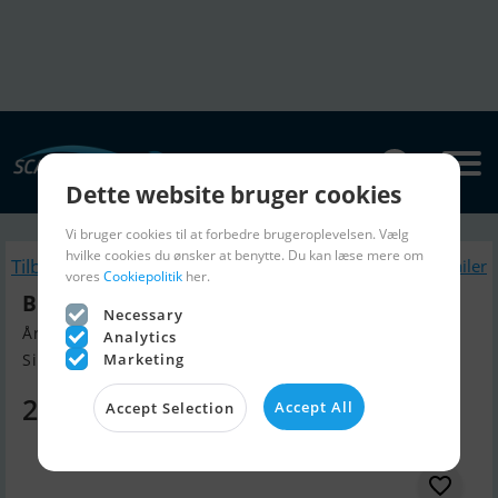
Dette website bruger cookies
Vi bruger cookies til at forbedre brugeroplevelsen. Vælg
hvilke cookies du ønsker at benytte. Du kan læse mere om
Tilbage
Lignende Bådtrailer
vores
Cookiepolitik
her.
Brenderup 1800 KG - 22 Fod
Necessary
Årgang 2026, Bådtrailer til salg
Analytics
Marketing
Silkeborg, Danmark
28.599 DKK
Accept All
Accept Selection