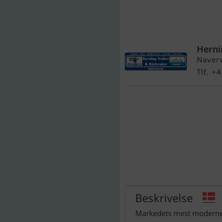
Brenderup 226
Opkørselsuds
Herni
Naver
Tlf. 
Beskrivelse
Markedets mest moderne o