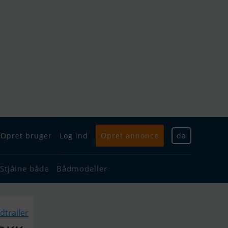
Opret bruger
Log ind
Opret annonce
da
Stjålne både
Bådmodeller
dtrailer