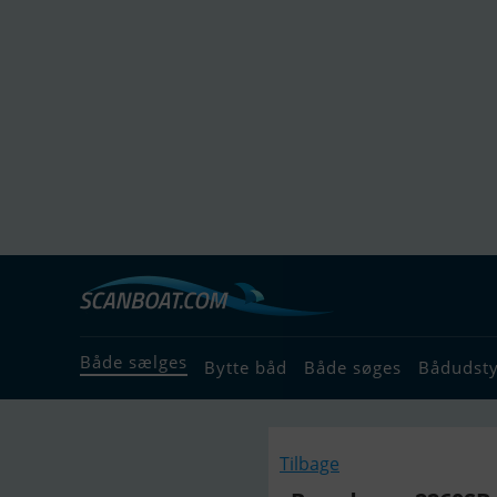
Både sælges
Bytte båd
Både søges
Bådudst
Tilbage