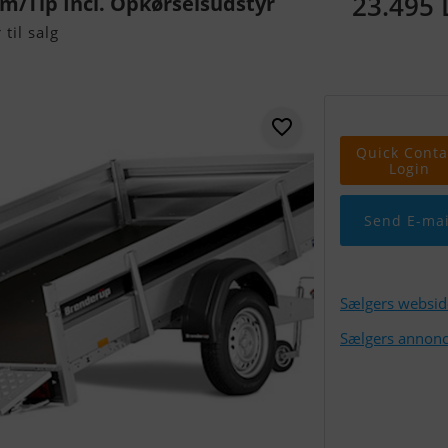
23.495
m/Tip Incl. Opkørselsudstyr
til salg
Quick Conta
Login
Send E-mai
Sælgers websid
Sælgers annonc