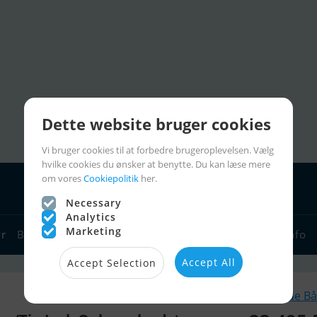
Dette website bruger cookies
Vi bruger cookies til at forbedre brugeroplevelsen. Vælg
hvilke cookies du ønsker at benytte. Du kan læse mere
om vores
Cookiepolitik
her.
Necessary
Analytics
Marketing
yr
Bådforhandlere
Sejlerlinks
Bådcharter
Sejlerinfo
Accept All
Accept Selection
Lignende Bå