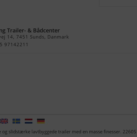
0SB m/Tip Incl.
tyr
ng Trailer- & Bådcenter
vej 14, 7451 Sunds, Danmark
+45 97142211
g slidstærke lavtbyggede trailer med en masse finesser. 2260S