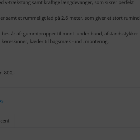
d v-trækstang samt kraftige længdevanger, som sikrer perfekt
er samt et rummeligt lad på 2,6 meter, som giver et stort rumin
 består af: gummipropper til mont. under bund, afstandsstykker t
øreskinner, kæder til bagsmæk - incl. montering.
. 800,-
os
cent