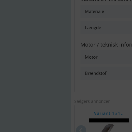
Materiale
Længde
Motor / teknisk info
Motor
Brændstof
Sælgers annoncer
Variant 131..