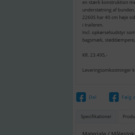
en stærk konstruktion me
understøtning af bunden.
2260S har 40 cm høje sid
i traileren.
Incl. opkørselsudstyr som
bagsmæk, støddæmpere, k
KR. 23.495,-
Leveringsomkostninger kr
Del
Følg 
Specifikationer
Produ
Materiale / Målestok