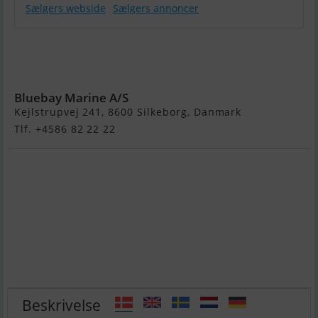
Sælgers webside
Sælgers annoncer
Brenderup
ASR X 1300 KG
- 20 fod
Bluebay Marine A/S
Kejlstrupvej 241, 8600 Silkeborg, Danmark
Tlf. +4586 82 22 22
Beskrivelse