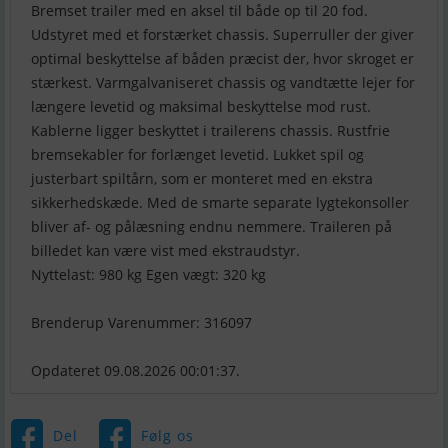
Bremset trailer med en aksel til både op til 20 fod.
Udstyret med et forstærket chassis. Superruller der giver
optimal beskyttelse af båden præcist der, hvor skroget er
stærkest. Varmgalvaniseret chassis og vandtætte lejer for
længere levetid og maksimal beskyttelse mod rust.
Kablerne ligger beskyttet i trailerens chassis. Rustfrie
bremsekabler for forlænget levetid. Lukket spil og
justerbart spiltårn, som er monteret med en ekstra
sikkerhedskæde. Med de smarte separate lygtekonsoller
bliver af- og pålæsning endnu nemmere. Traileren på
billedet kan være vist med ekstraudstyr.
Nyttelast: 980 kg Egen vægt: 320 kg
Brenderup Varenummer: 316097
Opdateret 09.08.2026 00:01:37.
Del
Følg os