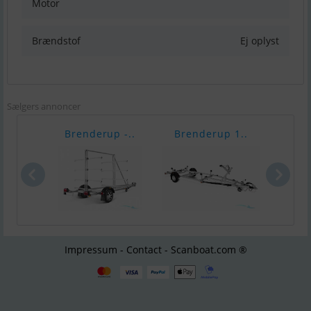
Motor
Brændstof
Ej oplyst
Sælgers annoncer
Brenderup -..
Brenderup 1..
Bren
Impressum - Contact - Scanboat.com ®