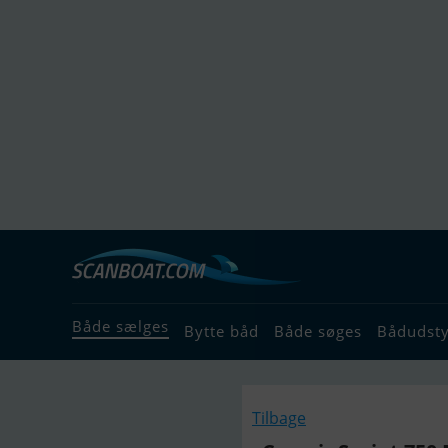
Både sælges
Bytte båd
Både søges
Bådudst
Tilbage