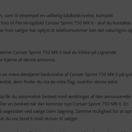
n, som til eksempel en udførlig bådbeskrivelse, komplet
e foto til Flerskrogsbåd Corsair Sprint 750 MK II - skal du kontakte
ler hvis sælger har oplyst et telefonnummer kan det naturligvis o
tcher Corsair Sprint 750 MK II skal du klikke på Lignende
re hjørne af denne annonce.
n mere detaljeret beskrivelse af Corsair Sprint 750 MK II på tys
andsk, dem finder du via de viste flag, ovenfor denne tekst.
Så får du automatisk besked med ændringer af den annoncerede
eller en besked når der kommer nye Corsair Sprint 750 MK II. En
å søgesiden ved vælge Gem Søgning. Samme mulighed for at opr
r du via Send E-mail skriver til sælger.