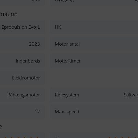
rmation
Epropulsion Evo-L
HK
2023
Motor antal
Indenbords
Motor timer
Elektromotor
Påhængsmotor
Kølesystem
Saltva
12
Max. speed
e