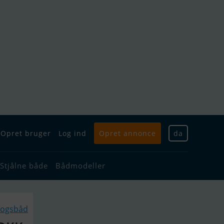
Opret bruger
Log ind
Opret annonce
da
Stjålne både
Bådmodeller
rogsbåd