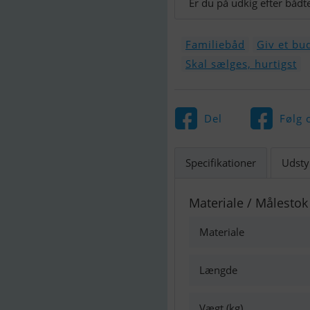
Er du på udkig efter bådt
Familiebåd
Giv et bu
Skal sælges, hurtigst
Del
Følg 
Specifikationer
Udsty
Materiale / Målestok
Materiale
Længde
Vægt (kg)