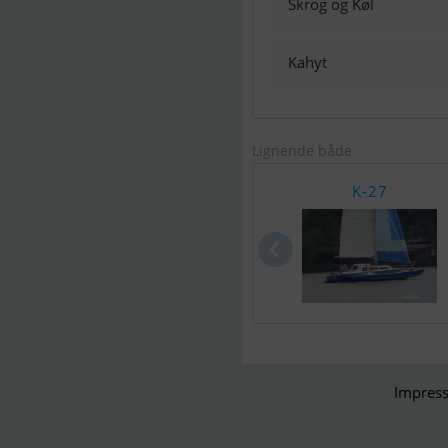
Skrog og Køl
Kahyt
Lignende både
K-27
Impress