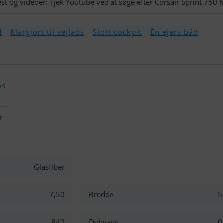
est og videoer: Tjek Youtube ved at søge efter Corsair Sprint 750 M
d
Klargjort til sejlads
Stort cockpit
Én ejers båd
os
r
Glasfiber
7,50
Bredde
5
840
Dybgang
0