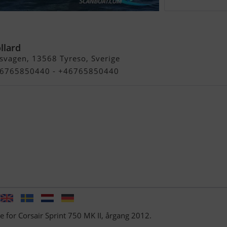
 750 MK II
llard
svagen, 13568 Tyreso, Sverige
+46765850440 - +46765850440
e for Corsair Sprint 750 MK II, årgang 2012.