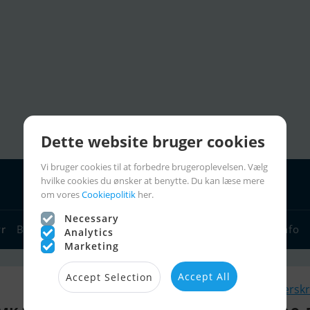
Dette website bruger cookies
Vi bruger cookies til at forbedre brugeroplevelsen. Vælg
hvilke cookies du ønsker at benytte. Du kan læse mere
om vores
Cookiepolitik
her.
Necessary
yr
Bådforhandlere
Sejlerlinks
Bådcharter
Sejlerinfo
Analytics
Marketing
Accept All
Accept Selection
Lignende Flersk