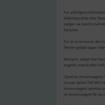
For yderligere informatio
bådudstyrsliste eller fler
sælger via Send E-mail el
benyttes.
For at se annoncer der ma
Flerskrogsbåd oppe i høj
Bemærk, sælger kan have e
engelsk, svensk eller holl
Opret en Annonceagent: 
Corsair Sprint 750 MK II 
Annonceagent oprettes p
en annonceagent får du nå