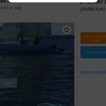
216.490
MK II
båd til salg
(29.000 EUR)
Quick Conta
Login
Send E-mai
Sælgers websid
Login