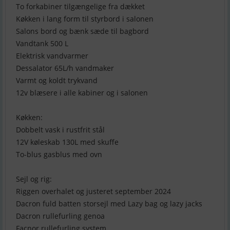
To forkabiner tilgængelige fra dækket
Køkken i lang form til styrbord i salonen
Salons bord og bænk sæde til bagbord
Vandtank 500 L
Elektrisk vandvarmer
Dessalator 65L/h vandmaker
Varmt og koldt trykvand
12v blæsere i alle kabiner og i salonen
Køkken:
Dobbelt vask i rustfrit stål
12V køleskab 130L med skuffe
To-blus gasblus med ovn
Sejl og rig:
Riggen overhalet og justeret september 2024
Dacron fuld batten storsejl med Lazy bag og lazy jacks
Dacron rullefurling genoa
Facnor rullefurling system