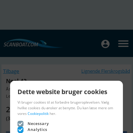
Tilbage
Lignende Flerskrogsbåd
Neel 43
Årgang 2021, Flerskrogsbåd til salg
Dette website bruger cookies
Le Marin, Martinique
Vi bruger cookies til at forbedre brugeroplevelsen. Vælg
2.463.490 DKK
hvilke cookies du ønsker at benytte. Du kan læse mere om
vores
Cookiepolitik
her.
(330.000 EUR)
Necessary
Analytics