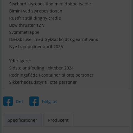
Styrbord styreposition med dobbeltsæde
Bimini ved styrepositionen
Rustfrit stål dinghy cradle
Bow thruster 12 V
Svømmetrappe
Dæksbruser med tryksat koldt og varmt vand
Nye trampoliner april 2025
Yderligere:
Sidste antifouling i oktober 2024
Redningsflåde i container til otte personer
Sikkerhedsudstyr til otte personer
Del
Følg os
Specifikationer
Producent