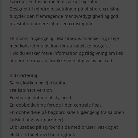
koncept: en fusion mellem cockpit og salon.
Designet til mindre besætninger på offshore cruising,
tilbyder den fremragende manøvredygtighed og god
præstation under sejl for en cruisingbåd.
EX moms, tilgængelig i Martinique, finansiering i Leje
med købsret muligt kun for europæiske borgere.
Hvis du ønsker mere information og rådgivning om køb
af denne trimaran, tøv ikke med at give os besked.
Indkvartering:
Salon, køkken og ejerkabine
Tre-kabiners version
En stor ejerkabine til styrbord
En dobbeltkabine forude i den centrale float
En dobbeltkøje på bagbord side tilgængelig fra salonen
(adskilt af glas + gardiner)
Et brusebad på styrbord side med bruser, vask og et
elektrisk toilet med holdingtank