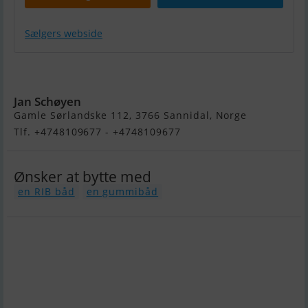
Sælgers webside
Highfield Patrol 860
Jan Schøyen
Gamle Sørlandske 112, 3766 Sannidal, Norge
Tlf. +4748109677 - +4748109677
Ønsker at bytte med
en RIB båd
en gummibåd