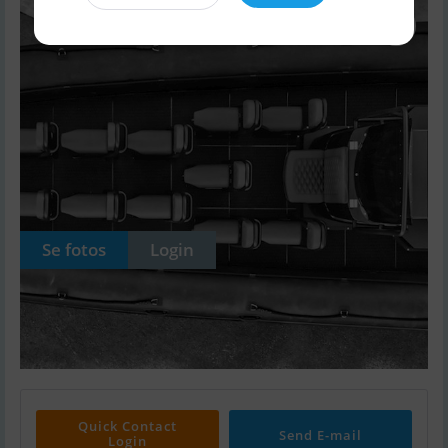
Se fotos
Login
Quick Contact
Send E-mail
Login