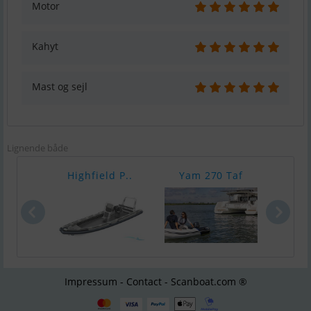
Motor
Kahyt
Mast og sejl
Lignende både
Highfield P..
Yam 270 Taf
Yam
Impressum - Contact - Scanboat.com ®