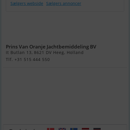
Sælgers webside
Sælgers annoncer
Nieuw
Schiphuis Te
Huur
Woudsend
Prins Van Oranje Jachtbemiddeling BV
It Butlan 13, 8621 DV Heeg, Holland
Tlf. +31 515 444 550