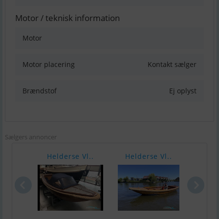
Motor / teknisk information
Motor
Motor placering
Kontakt sælger
Brændstof
Ej oplyst
Sælgers annoncer
Helderse Vl..
Helderse Vl..
Fors