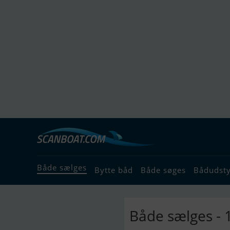
Både sælges
Bytte båd
Både søges
Bådudst
Både sælges - 