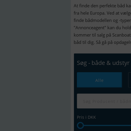
At finde den perfekte båd k
fra hele Europa. Ved at væl
finde bådmodellen og -typen
"Annonceagent" kan du holde
kommer til salg på Scanboat
båd til dig. Så gå på opdage
Søg - både & udstyr
Alle
Pris i DKK