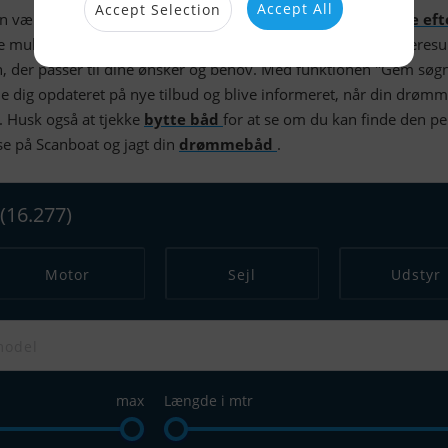
Accept All
Accept Selection
an være en udfordring, men hos Scanboat er det nemt at
søge ef
ge muligheden for at søge en båd kan du indsnævre dine søgeresul
, der passer til dine ønsker og behov. Med funktionen "Gem søg
 dig opdateret på nye tilbud og blive informeret, når din drøm
. Husk også at tjekke
bytte båd
for at se om du kan finde den pe
lse på Scanboat og jagt din
drømmebåd
.
(16.277)
Motor
Sejl
Udstyr
max
Længde i mtr