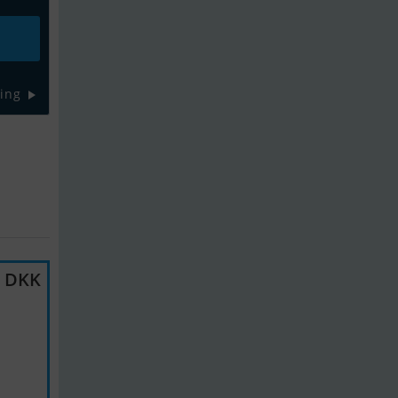
ing
0 DKK