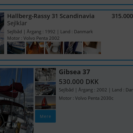
Hallberg-Rassy 31 Scandinavia
315.00
Sejlklar
Sejlbåd | Årgang : 1992 | Land : Danmark
Motor : Volvo Penta 2002
Gibsea 37
530.000 DKK
Sejlbåd | Årgang : 2002 | Land : D
Motor : Volvo Penta 2030c
Mere