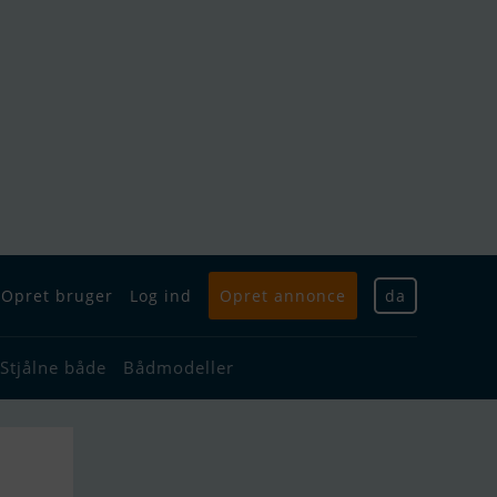
Opret bruger
Log ind
Opret annonce
da
Stjålne både
Bådmodeller