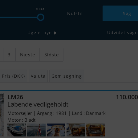
max
Nulstil
Ugens nye
Udvidet søgn
3
Næste
Sidste
Pris (DKK)
Valuta
Gem søgning
LM26
110.00
Løbende vedligeholdt
Motorsejler | Årgang : 1981 | Land : Danmark
Motor : Bladt