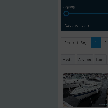
Årgang
Dagens nye
Retur til Søg
1
2
Model
Årgang
Land