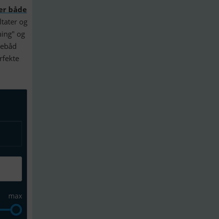
ter både
tater og
ning" og
mebåd
rfekte
max