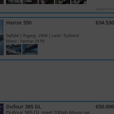
Baadformi
Hanse 350
634.53
Sejlbåd | Årgang : 2008 | Land : Tyskland
Motor : Yanmar 29 PS
Dufour 385 GL
650.00
Dufour 385 GL med 200ah.litium og...