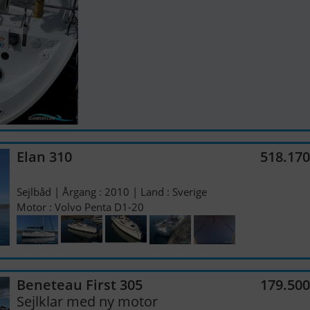
Elan 310
518.17
Sejlbåd | Årgang : 2010 | Land : Sverige
Motor : Volvo Penta D1-20
Beneteau First 305
179.50
Sejlklar med ny motor