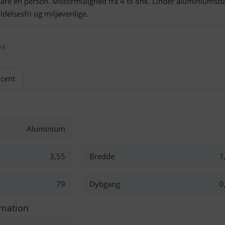
 bare en person. Motormulighed fra 4 til 8hk. Linder aluminiumsb
ldelsesfri og miljøvenlige.
os
cent
Aluminium
3,55
Bredde
1
79
Dybgang
0
rmation