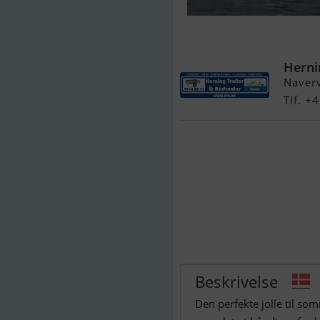
Linder 355 S
Herni
Naver
Tlf. 
Beskrivelse
Den perfekte jolle til s