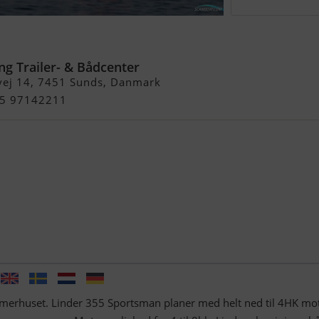
portsman (Uden Motor)
ng Trailer- & Bådcenter
vej 14, 7451 Sunds, Danmark
+45 97142211
ommerhuset. Linder 355 Sportsman planer med helt ned til 4HK mo