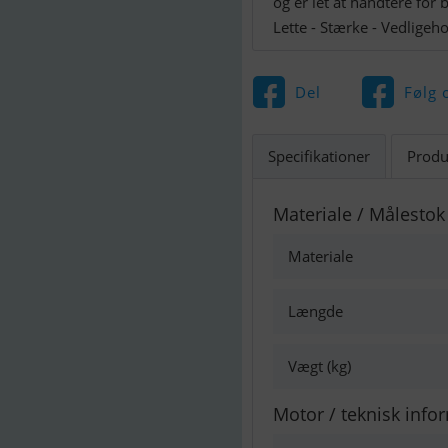
og er let at håndtere for
Lette - Stærke - Vedligeho
Del
Følg 
Specifikationer
Produ
Materiale / Målestok
Materiale
Længde
Vægt (kg)
Motor / teknisk info