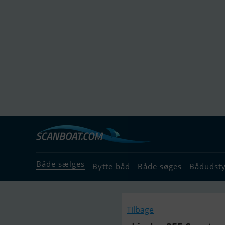
Både sælges
Bytte båd
Både søges
Bådudst
Tilbage