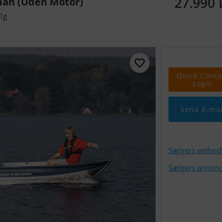
27.990
man (Uden Motor)
alg
Quick Conta
Login
Send E-mai
Sælgers websid
Sælgers annonc