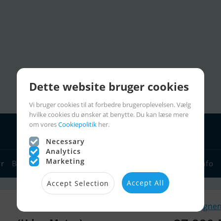
Dette website bruger cookies
Vi bruger cookies til at forbedre brugeroplevelsen. Vælg
hvilke cookies du ønsker at benytte. Du kan læse mere
om vores
Cookiepolitik
her.
Necessary
Analytics
Marketing
yr
Bådforhandlere
Sejlerlinks
Bådcharter
Sejlerinfo
Accept All
Accept Selection
Lignen