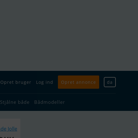
Opret bruger
Log ind
Opret annonce
da
Stjålne både
Bådmodeller
de Jolle