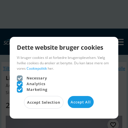
Dette website bruger cookies
Vi bruger cookies til at forbedre brugeroplevelsen. Vælg
hvilke cookies du ønsker at benytte. Du kan læse mere om
Tilbage
Lignende Jolle
vores
Cookiepolitik
her.
Linder 355 Sportsman
Necessary
Analytics
Årgang 2026, Jolle til salg
Marketing
Silkeborg, Danmark
Accept All
Accept Selection
27.990 DKK