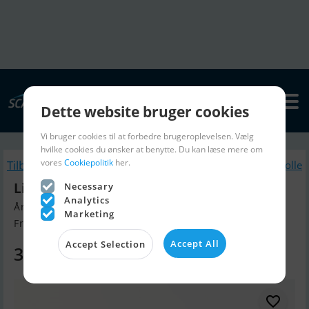
Dette website bruger cookies
Vi bruger cookies til at forbedre brugeroplevelsen. Vælg
hvilke cookies du ønsker at benytte. Du kan læse mere om
vores
Cookiepolitik
her.
Tilbage
Lignende Jolle
Linder 440 Fishing (Uden Motor)
Necessary
Analytics
Årgang 2025, Jolle til salg
Marketing
Frederikshavn, Danmark
Accept All
Accept Selection
30.490 DKK