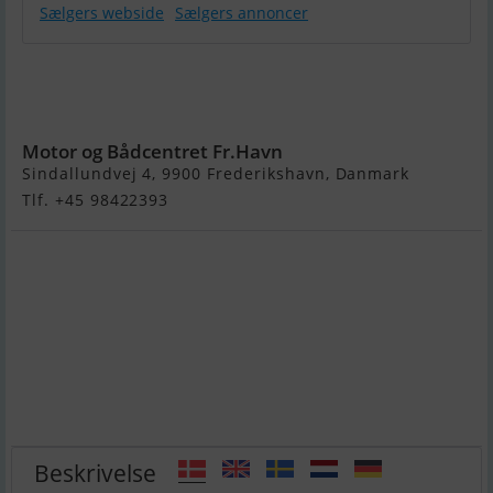
Sælgers webside
Sælgers annoncer
Linder 440
Fishing (Uden
Motor)
Motor og Bådcentret Fr.Havn
Sindallundvej 4, 9900 Frederikshavn, Danmark
Tlf. +45 98422393
Beskrivelse