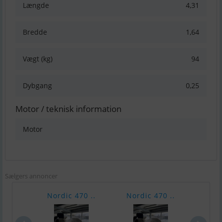
Længde
4,31
Bredde
1,64
Vægt (kg)
94
Dybgang
0,25
Motor / teknisk information
Motor
Sælgers annoncer
Nordic 470 ..
Nordic 470 ..
Quic